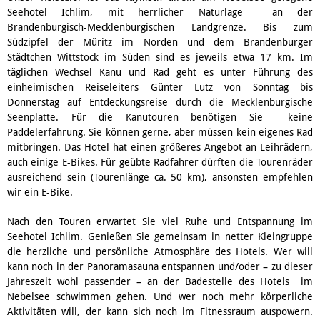
Seehotel Ichlim, mit herrlicher Naturlage an der
Brandenburgisch-Mecklenburgischen Landgrenze. Bis zum
Südzipfel der Müritz im Norden und dem Brandenburger
Städtchen Wittstock im Süden sind es jeweils etwa 17 km. Im
täglichen Wechsel Kanu und Rad geht es unter Führung des
einheimischen Reiseleiters Günter Lutz von Sonntag bis
Donnerstag auf Entdeckungsreise durch die Mecklenburgische
Seenplatte. Für die Kanutouren benötigen Sie keine
Paddelerfahrung. Sie können gerne, aber müssen kein eigenes Rad
mitbringen. Das Hotel hat einen größeres Angebot an Leihrädern,
auch einige E-Bikes. Für geübte Radfahrer dürften die Tourenräder
ausreichend sein (Tourenlänge ca. 50 km), ansonsten empfehlen
wir ein E-Bike.
Nach den Touren erwartet Sie viel Ruhe und Entspannung im
Seehotel Ichlim. Genießen Sie gemeinsam in netter Kleingruppe
die herzliche und persönliche Atmosphäre des Hotels. Wer will
kann noch in der Panoramasauna entspannen und/oder – zu dieser
Jahreszeit wohl passender – an der Badestelle des Hotels im
Nebelsee schwimmen gehen. Und wer noch mehr körperliche
Aktivitäten will, der kann sich noch im Fitnessraum auspowern.