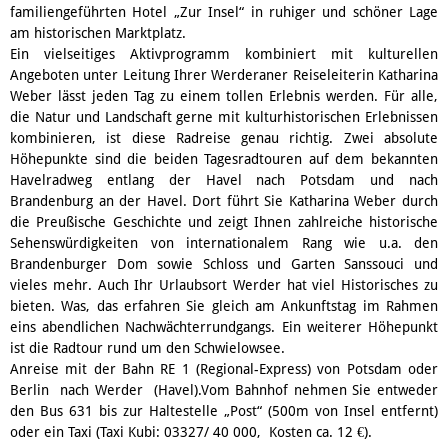
familiengeführten Hotel „Zur Insel“ in ruhiger und schöner Lage
am historischen Marktplatz.
Ein vielseitiges Aktivprogramm kombiniert mit kulturellen
Angeboten unter Leitung Ihrer Werderaner Reiseleiterin Katharina
Weber lässt jeden Tag zu einem tollen Erlebnis werden. Für alle,
die Natur und Landschaft gerne mit kulturhistorischen Erlebnissen
kombinieren, ist diese Radreise genau richtig. Zwei absolute
Höhepunkte sind die beiden Tagesradtouren auf dem bekannten
Havelradweg entlang der Havel nach Potsdam und nach
Brandenburg an der Havel. Dort führt Sie Katharina Weber durch
die Preußische Geschichte und zeigt Ihnen zahlreiche historische
Sehenswürdigkeiten von internationalem Rang wie u.a. den
Brandenburger Dom sowie Schloss und Garten Sanssouci und
vieles mehr. Auch Ihr Urlaubsort Werder hat viel Historisches zu
bieten. Was, das erfahren Sie gleich am Ankunftstag im Rahmen
eins abendlichen Nachwächterrundgangs. Ein weiterer Höhepunkt
ist die Radtour rund um den Schwielowsee.
Anreise mit der Bahn RE 1 (Regional-Express) von Potsdam oder
Berlin nach Werder (Havel).Vom Bahnhof nehmen Sie entweder
den Bus 631 bis zur Haltestelle „Post“ (500m von Insel entfernt)
oder ein Taxi (Taxi Kubi: 03327/ 40 000, Kosten ca. 12 €).