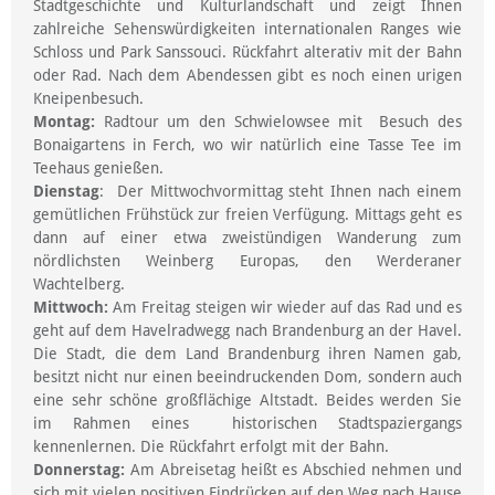
Stadtgeschichte und Kulturlandschaft und zeigt Ihnen
zahlreiche Sehenswürdigkeiten internationalen Ranges wie
Schloss und Park Sanssouci. Rückfahrt alterativ mit der Bahn
oder Rad. Nach dem Abendessen gibt es noch einen urigen
Kneipenbesuch.
Montag:
Radtour um den Schwielowsee mit Besuch des
Bonaigartens in Ferch, wo wir natürlich eine Tasse Tee im
Teehaus genießen.
Dienstag
: Der Mittwochvormittag steht Ihnen nach einem
gemütlichen Frühstück zur freien Verfügung. Mittags geht es
dann auf einer etwa zweistündigen Wanderung zum
nördlichsten Weinberg Europas, den Werderaner
Wachtelberg.
Mittwoch:
Am Freitag steigen wir wieder auf das Rad und es
geht auf dem Havelradwegg nach Brandenburg an der Havel.
Die Stadt, die dem Land Brandenburg ihren Namen gab,
besitzt nicht nur einen beeindruckenden Dom, sondern auch
eine sehr schöne großflächige Altstadt. Beides werden Sie
im Rahmen eines historischen Stadtspaziergangs
kennenlernen. Die Rückfahrt erfolgt mit der Bahn.
Donnerstag:
Am Abreisetag heißt es Abschied nehmen und
sich mit vielen positiven Eindrücken auf den Weg nach Hause