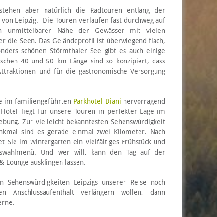
stehen aber natürlich die Radtouren entlang der
on Leipzig. Die Touren verlaufen fast durchweg auf
n unmittelbarer Nähe der Gewässer mit vielen
er die Seen. Das Geländeprofil ist überwiegend flach,
onders schönen Störmthaler See gibt es auch einige
ischen 40 und 50 km Länge sind so konzipiert, dass
Attraktionen und für die gastronomische Versorgung
e im familiengeführten
Parkhotel Diani
hervorragend
Hotel liegt für unsere Touren in perfekter Lage im
bung. Zur vielleicht bekanntesten Sehenswürdigkeit
enkmal sind es gerade einmal zwei Kilometer. Nach
t Sie im Wintergarten ein vielfältiges Frühstück und
swahlmenü. Und wer will, kann den Tag auf der
& Lounge ausklingen lassen.
n Sehenswürdigkeiten Leipzigs unserer Reise noch
n Anschlussaufenthalt verlängern wollen, dann
erne.