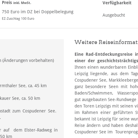
Preis
Verfügbarkeit
inkl. MwSt.
750 Euro im DZ bei Doppelbelegung
Ausgebucht
EZ-Zuschlag 100 Euro
Weitere Reiseinforma
Eine Rad-Entdeckungsreise i
 (Änderungen vorbehalten)
einer der geschichtsträchtig
Ihnen einen wunderbaren Einbli
Leipzig liegende, aus dem Ta
Cospudener See, Markkleeberger
rmthaler See, ca. 45 km
ganz besondere Seen mit hoh
Baden/Schwimmen, Wassersport
auer See, ca. 50 km
gut ausgebauten See-Rundwege s
den Toren Leipzigs mit seinen vi
enstadt zum Cospudener See.
im Rahmen einer geführten S
.
bekannt ist Leipzig für seine w
Reise ändern und haben deshal
er auf dem Elster-Radweg in
Cospudener See im Tourenprogr
 50 km