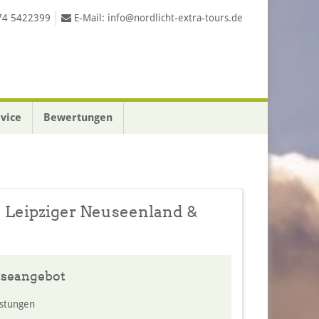
74 5422399
E-Mail:
info@nordlicht-extra-tours.de
rvice
Bewertungen
e Leipziger Neuseenland &
iseangebot
istungen