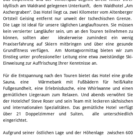
idyllisch am Waldrand gelegenen Unterkunft, dem Waldhotel „Am
Aschergraben“. Das Hotel liegt ca. zwei Kilometer vom Altenberger
Ortsteil Geising entfernt nur unweit der tschechischen Grenze.
Die Lage ist ideal für unsere täglichen Langlauftouren. Sie müssen
kein versierter Langläufer sein, um an den Touren teilnehmen zu
können, sollten aber idealerweise zumindest ein wenig
Praxiserfahrung auf Skiern mitbringen und über eine gesunde
Grundfitness verfügen. Am Montagvormittag bieten wir zum
Einstieg unter professioneller Leitung eine etwa zweistündige Ski-
Einweisung zur Auffrischung Ihrer Kenntnisse an.
Für die Entspannung nach den Touren bietet das Hotel eine große
Sauna, eine Wärmebank mit Fußbädern für heiß/kalte
Fußgesundheit, eine Erlebnisdusche, eine Whirlwanne und einen
gemütlichen Liegeraum zum Relaxen. Und abends verwöhnt Sie
der Hotelchef Steve Roser und sein Team mit leckeren sächsischen
und internationalen Spezialitäten. Das gemütliche Hotel verfügt
über 21 Doppelzimmer und Suiten, alle unterschiedlich
eingerichtet.
Aufgrund seiner östlichen Lage und der Höhenlage zwischen 600